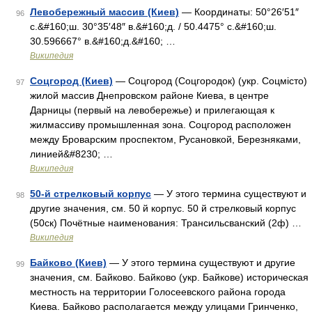
Левобережный массив (Киев)
— Координаты: 50°26′51″
96
с.&#160;ш. 30°35′48″ в.&#160;д. / 50.4475° с.&#160;ш.
30.596667° в.&#160;д.&#160; …
Википедия
Соцгород (Киев)
— Соцгород (Соцгородок) (укр. Соцмісто)
97
жилой массив Днепровском районе Киева, в центре
Дарницы (первый на левобережье) и прилегающая к
жилмассиву промышленная зона. Соцгород расположен
между Броварским проспектом, Русановкой, Березняками,
линией&#8230; …
Википедия
50-й стрелковый корпус
— У этого термина существуют и
98
другие значения, см. 50 й корпус. 50 й стрелковый корпус
(50ск) Почётные наименования: Трансильсванский (2ф) …
Википедия
Байково (Киев)
— У этого термина существуют и другие
99
значения, см. Байково. Байково (укр. Байкове) историческая
местность на территории Голосеевского района города
Киева. Байково располагается между улицами Гринченко,