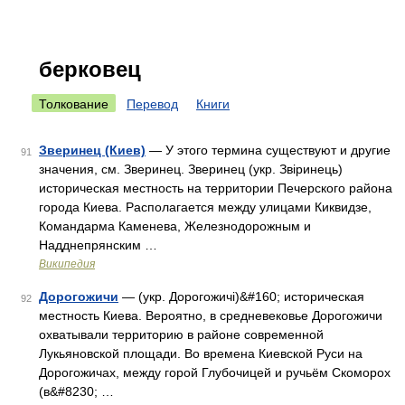
берковец
Толкование
Перевод
Книги
Зверинец (Киев)
— У этого термина существуют и другие
91
значения, см. Зверинец. Зверинец (укр. Звіринець)
историческая местность на территории Печерского района
города Киева. Располагается между улицами Киквидзе,
Командарма Каменева, Железнодорожным и
Надднепрянским …
Википедия
Дорогожичи
— (укр. Дорогожичі)&#160; историческая
92
местность Киева. Вероятно, в средневековье Дорогожичи
охватывали территорию в районе современной
Лукьяновской площади. Во времена Киевской Руси на
Дорогожичах, между горой Глубочицей и ручьём Скоморох
(в&#8230; …