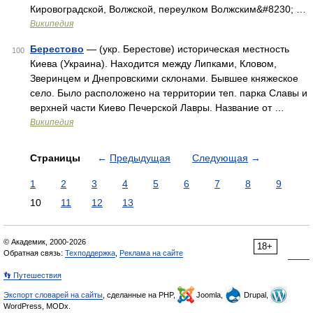
Кировоградской, Волжской, переулком Волжским&#8230; …
Википедия
Берестово
— (укр. Берестове) историческая местность
100
Киева (Украина). Находится между Липками, Кловом,
Зверинцем и Днепровскими склонами. Бывшее княжеское
село. Было расположено на территории теп. парка Славы и
верхней части Киево Печерской Лавры. Название от …
Википедия
Страницы
←
Предыдущая
Следующая
→
1
2
3
4
5
6
7
8
9
10
11
12
13
© Академик, 2000-2026
18+
Обратная связь:
Техподдержка
,
Реклама на сайте
👣 Путешествия
Экспорт словарей на сайты
, сделанные на PHP,
Joomla,
Drupal,
WordPress, MODx.